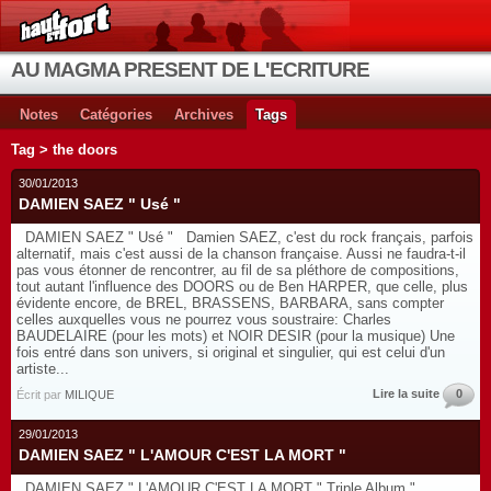
AU MAGMA PRESENT DE L'ECRITURE
Notes
Catégories
Archives
Tags
Tag > the doors
30/01/2013
DAMIEN SAEZ " Usé "
DAMIEN SAEZ " Usé " Damien SAEZ, c'est du rock français, parfois
alternatif, mais c'est aussi de la chanson française. Aussi ne faudra-t-il
pas vous étonner de rencontrer, au fil de sa pléthore de compositions,
tout autant l'influence des DOORS ou de Ben HARPER, que celle, plus
évidente encore, de BREL, BRASSENS, BARBARA, sans compter
celles auxquelles vous ne pourrez vous soustraire: Charles
BAUDELAIRE (pour les mots) et NOIR DESIR (pour la musique) Une
fois entré dans son univers, si original et singulier, qui est celui d'un
artiste...
Lire la suite
0
Écrit par
MILIQUE
29/01/2013
DAMIEN SAEZ " L'AMOUR C'EST LA MORT "
DAMIEN SAEZ " L'AMOUR C'EST LA MORT " Triple Album "