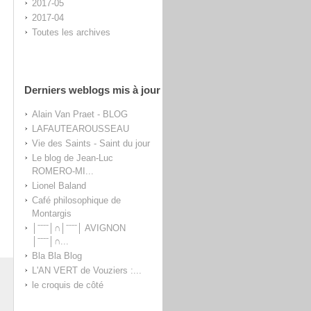
2017-05
2017-04
Toutes les archives
Derniers weblogs mis à jour
Alain Van Praet - BLOG
LAFAUTEAROUSSEAU
Vie des Saints - Saint du jour
Le blog de Jean-Luc
ROMERO-MI...
Lionel Baland
Café philosophique de
Montargis
│ˉˉˉˉ│∩│ˉˉˉˉ│ AVIGNON
│ˉˉˉˉ│∩...
Bla Bla Blog
L'AN VERT de Vouziers :...
le croquis de côté