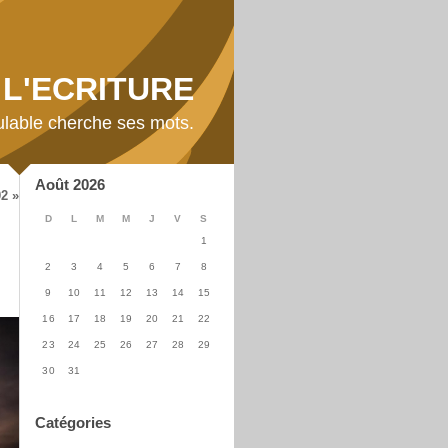
L'ECRITURE
ulable cherche ses mots.
Août 2026
2 »
D
L
M
M
J
V
S
1
2
3
4
5
6
7
8
9
10
11
12
13
14
15
16
17
18
19
20
21
22
23
24
25
26
27
28
29
30
31
Catégories