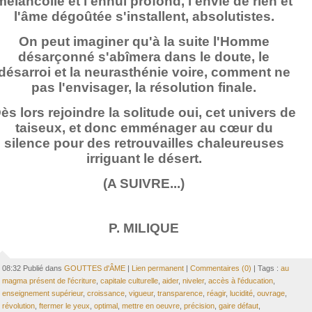
mélancolie et l'ennui profond, l'envie de rien et
l'âme dégoûtée s'installent, absolutistes.
On peut imaginer qu'à la suite l'Homme
désarçonné s'abîmera dans le doute, le
désarroi et la neurasthénie voire, comment ne
pas l'envisager, la résolution finale.
ès lors rejoindre la solitude oui, cet univers de
taiseux, et donc emménager au cœur du
silence pour des retrouvailles chaleureuses
irriguant le désert.
(A SUIVRE...)
P. MILIQUE
08:32 Publié dans
GOUTTES d'ÂME
|
Lien permanent
|
Commentaires (0)
| Tags :
au
magma présent de l'écriture
,
capitale culturelle
,
aider
,
niveler
,
accès à l'éducation
,
enseignement supérieur
,
croissance
,
vigueur
,
transparence
,
réagir
,
lucidité
,
ouvrage
,
révolution
,
ftermer le yeux
,
optimal
,
mettre en oeuvre
,
précision
,
gaire défaut
,