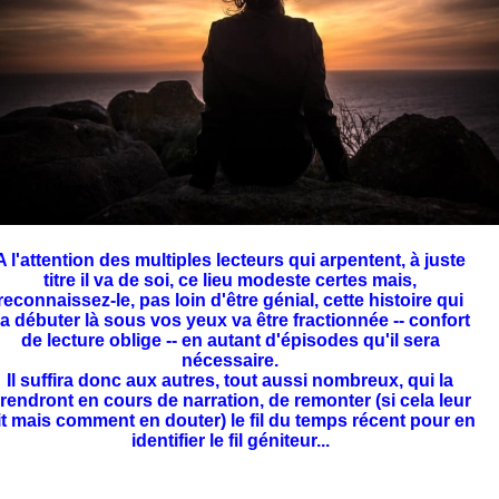
A l'attention des multiples lecteurs
qui arpentent, à juste
titre il va de soi, ce lieu modeste certes mais,
reconnaissez-le, pas loin d'être génial, cette histoire qui
a débuter là sous vos yeux va être fractionnée -- confort
de lecture oblige -- en autant d'épisodes qu'il sera
nécessaire.
Il suffira donc aux autres, tout aussi nombreux, qui la
rendront en cours de narration, de remonter (si cela leur
it mais comment en douter) le fil du temps récent pour en
identifier le fil géniteur...