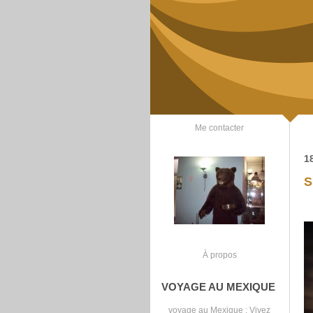
Me contacter
1
S
À propos
VOYAGE AU MEXIQUE
voyage au Mexique
: Vivez