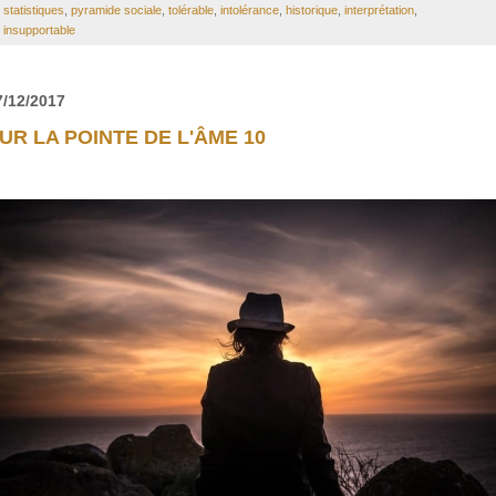
statistiques
,
pyramide sociale
,
tolérable
,
intolérance
,
historique
,
interprétation
,
insupportable
7/12/2017
UR LA POINTE DE L'ÂME 10