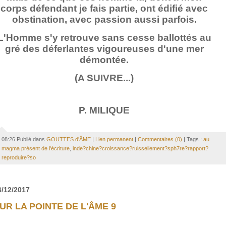
corps défendant je fais partie, ont édifié avec
obstination, avec passion aussi parfois.
L'Homme s'y retrouve sans cesse ballottés au
gré des déferlantes vigoureuses d'une mer
démontée.
(A SUIVRE...)
P. MILIQUE
08:26 Publié dans
GOUTTES d'ÂME
|
Lien permanent
|
Commentaires (0)
| Tags :
au
magma présent de l'écriture
,
inde?chine?croissance?ruissellement?sph7re?rapport?
reproduire?so
6/12/2017
UR LA POINTE DE L'ÂME 9