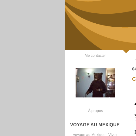
Me contacter
0
C
À propos
VOYAGE AU MEXIQUE
voyage au Mexique
: Vivez