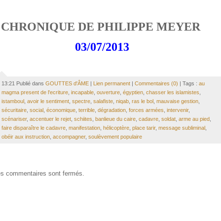
CHRONIQUE DE PHILIPPE MEYER
03/07/2013
13:21 Publié dans
GOUTTES d'ÂME
|
Lien permanent
|
Commentaires (0)
| Tags :
au
magma present de l'ecriture
,
incapable
,
ouverture
,
égyptien
,
chasser les islamistes
,
istamboul
,
avoir le sentiment
,
spectre
,
salafiste
,
niqab
,
ras le bol
,
mauvaise gestion
,
sécuritaire
,
social
,
économique
,
terrible
,
dégradation
,
forces armées
,
intervenir
,
scénariser
,
accentuer le rejet
,
schiites
,
banlieue du caire
,
cadavre
,
soldat
,
arme au pied
,
faire disparaître le cadavre
,
manifestation
,
hélicoptère
,
place tarir
,
message subliminal
,
obéir aux instruction
,
accompagner
,
soulèvement populaire
s commentaires sont fermés.