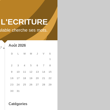
L'ECRITURE
ulable cherche ses mots.
Août 2026
" »
D
L
M
M
J
V
S
1
2
3
4
5
6
7
8
9
10
11
12
13
14
15
16
17
18
19
20
21
22
23
24
25
26
27
28
29
30
31
Catégories