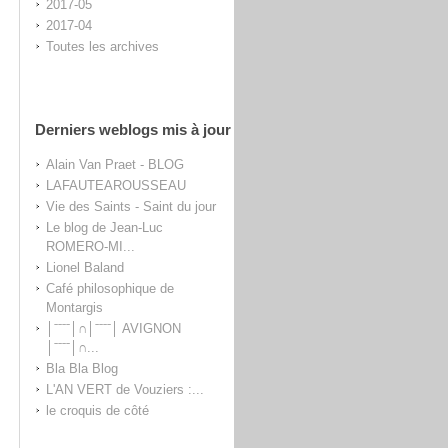
2017-05
2017-04
Toutes les archives
Derniers weblogs mis à jour
Alain Van Praet - BLOG
LAFAUTEAROUSSEAU
Vie des Saints - Saint du jour
Le blog de Jean-Luc
ROMERO-MI...
Lionel Baland
Café philosophique de
Montargis
│ˉˉˉˉ│∩│ˉˉˉˉ│ AVIGNON
│ˉˉˉˉ│∩...
Bla Bla Blog
L'AN VERT de Vouziers :...
le croquis de côté