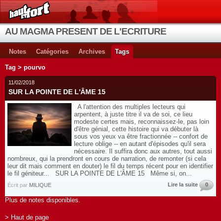
AU MAGMA PRESENT DE L'ECRITURE
Notes
Catégories
Archives
Tags
Tag > pourvo
11/02/2018
SUR LA POINTE DE L'ÂME 15
A l'attention des multiples lecteurs qui
arpentent, à juste titre il va de soi, ce lieu
modeste certes mais, reconnaissez-le, pas loin
d'être génial, cette histoire qui va débuter là
sous vos yeux va être fractionnée -- confort de
lecture oblige -- en autant d'épisodes qu'il sera
nécessaire. Il suffira donc aux autres, tout aussi
nombreux, qui la prendront en cours de narration, de remonter (si cela
leur dit mais comment en douter) le fil du temps récent pour en identifier
le fil géniteur... SUR LA POINTE DE L'ÂME 15 Même si, on...
Lire la suite
0
Écrit par
MILIQUE
Plus de notes disponibles.
> Haut de page