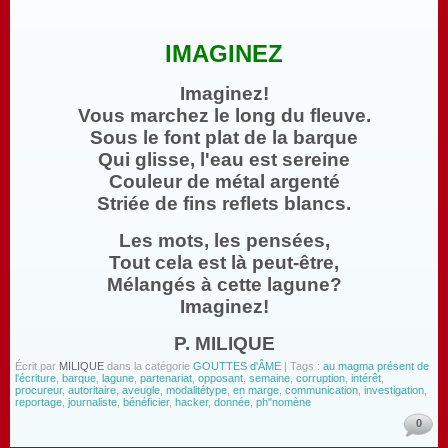
IMAGINEZ
Imaginez!
Vous marchez le long du fleuve.
Sous le font plat de la barque
Qui glisse, l'eau est sereine
Couleur de métal argenté
Striée de fins reflets blancs.
Les mots, les pensées,
Tout cela est là peut-être,
Mélangés à cette lagune?
Imaginez!
P. MILIQUE
Écrit par
MILIQUE
dans la catégorie
GOUTTES d'ÂME
| Tags :
au magma présent de
l'écriture
,
barque
,
lagune
,
partenariat
,
opposant
,
semaine
,
corruption
,
intérêt
,
procureur
,
autoritaire
,
aveugle
,
modalitétype
,
en marge
,
communication
,
investigation
,
reportage
,
journaliste
,
bénéficier
,
hacker
,
donnée
,
ph"nomène
0