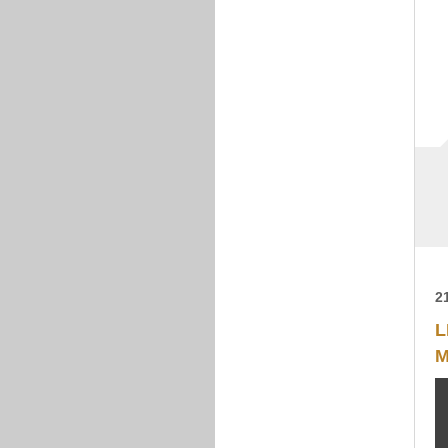
2
L
M