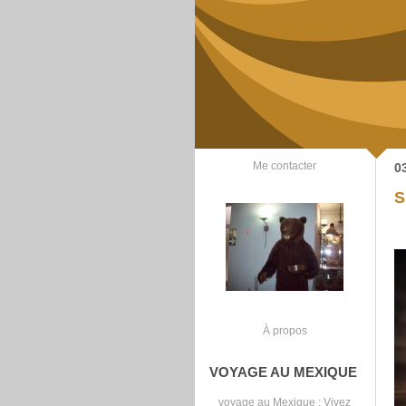
Me contacter
0
S
À propos
VOYAGE AU MEXIQUE
voyage au Mexique
: Vivez