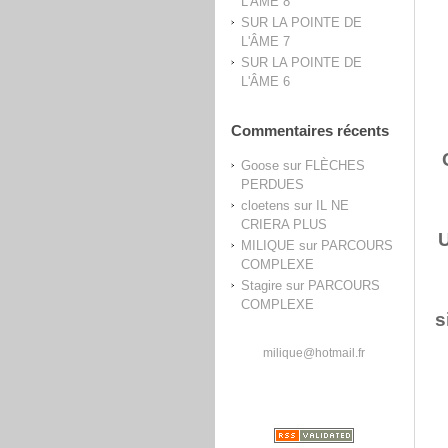
L'ÂME 8
SUR LA POINTE DE
L'ÂME 7
SUR LA POINTE DE
L'ÂME 6
Commentaires récents
Goose
sur
FLÈCHES
PERDUES
cloetens
sur
IL NE
CRIERA PLUS
U
MILIQUE
sur
PARCOURS
COMPLEXE
Stagire
sur
PARCOURS
COMPLEXE
s
milique@hotmail.fr