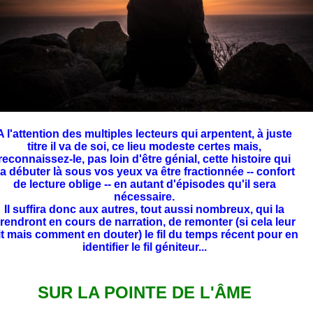
A l'attention des multiples lecteurs
qui arpentent, à juste
titre il va de soi, ce lieu modeste certes mais,
reconnaissez-le, pas loin d'être génial, cette histoire qui
a débuter là sous vos yeux va être fractionnée -- confort
de lecture oblige -- en autant d'épisodes qu'il sera
nécessaire.
Il suffira donc aux autres, tout aussi nombreux, qui la
rendront en cours de narration, de remonter (si cela leur
it mais comment en douter) le fil du temps récent pour en
identifier le fil géniteur...
SUR LA POINTE DE L'ÂME