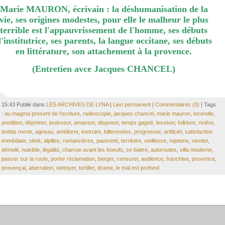
Marie MAURON, écrivain : la déshumanisation de la
vie, ses origines modestes, pour elle le malheur le plus
terrible est l'appauvrissement de l'homme, ses débuts
'institutrice, ses parents, la langue occitane, ses débuts
en littérature, son attachement à la provence.
(Entretien avce Jacques CHANCEL)
15:43 Publié dans
LES ARCHIVES DE LYNA
|
Lien permanent
|
Commentaires (0)
| Tags
:
au magma present de l'ecriture
,
radioscopie
,
jacques chancel
,
marie mauron
,
incendie
,
predition
,
déprimer
,
jouisseur
,
amasser
,
disposer
,
temps gagné
,
lessiver
,
folklore
,
rivière
,
brebis morte
,
agneau
,
améliorer
,
instruire
,
billevesées
,
progresser
,
artificiel
,
satisfaction
immédiate
,
sleté
,
alpilles
,
romancières
,
pauvreté
,
territoire
,
vieillesse
,
rejetons
,
vivoter
,
démolir
,
nuisible
,
légalité
,
charrue avant les boeufs
,
se battre
,
autoroutes
,
villa moderne
,
passer sur la route
,
porter réclamation
,
berger
,
censurer
,
audience
,
franchise
,
provence
,
provençal
,
aberration
,
nettoyer
,
tortiller
,
drame
,
le mal est profond