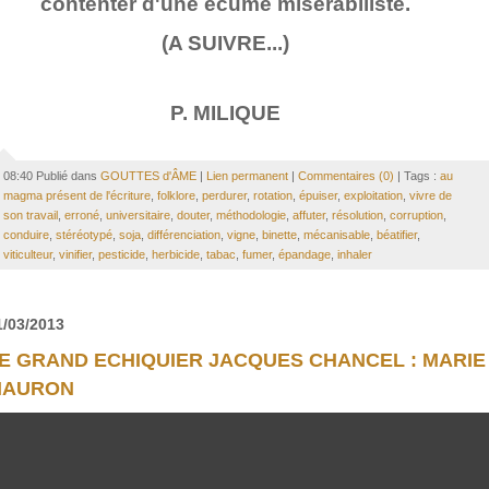
contenter d'une écume misérabiliste.
(A SUIVRE...)
P. MILIQUE
08:40 Publié dans
GOUTTES d'ÂME
|
Lien permanent
|
Commentaires (0)
| Tags :
au
magma présent de l'écriture
,
folklore
,
perdurer
,
rotation
,
épuiser
,
exploitation
,
vivre de
son travail
,
erroné
,
universitaire
,
douter
,
méthodologie
,
affuter
,
résolution
,
corruption
,
conduire
,
stéréotypé
,
soja
,
différenciation
,
vigne
,
binette
,
mécanisable
,
béatifier
,
viticulteur
,
vinifier
,
pesticide
,
herbicide
,
tabac
,
fumer
,
épandage
,
inhaler
1/03/2013
E GRAND ECHIQUIER JACQUES CHANCEL : MARIE
AURON