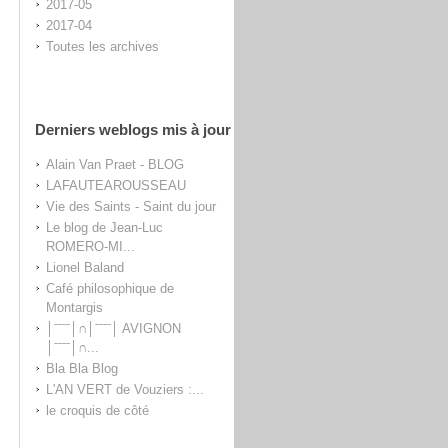
2017-05
2017-04
Toutes les archives
Derniers weblogs mis à jour
Alain Van Praet - BLOG
LAFAUTEAROUSSEAU
Vie des Saints - Saint du jour
Le blog de Jean-Luc
ROMERO-MI...
Lionel Baland
Café philosophique de
Montargis
│ˉˉˉˉ│∩│ˉˉˉˉ│ AVIGNON
│ˉˉˉˉ│∩...
Bla Bla Blog
L'AN VERT de Vouziers :...
le croquis de côté