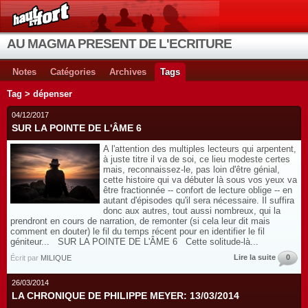
AU MAGMA PRESENT DE L'ECRITURE
Notes
Catégories
Archives
Tags
Tag > dépenser
04/12/2017
SUR LA POINTE DE L'ÂME 6
A l'attention des multiples lecteurs qui arpentent,
à juste titre il va de soi, ce lieu modeste certes
mais, reconnaissez-le, pas loin d'être génial,
cette histoire qui va débuter là sous vos yeux va
être fractionnée -- confort de lecture oblige -- en
autant d'épisodes qu'il sera nécessaire. Il suffira
donc aux autres, tout aussi nombreux, qui la
prendront en cours de narration, de remonter (si cela leur dit mais
comment en douter) le fil du temps récent pour en identifier le fil
géniteur... SUR LA POINTE DE L'ÂME 6 Cette solitude-là...
Lire la suite
0
Écrit par
MILIQUE
26/03/2014
LA CHRONIQUE DE PHILIPPE MEYER: 13/03/2014