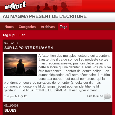
AU MAGMA PRESENT DE L'ECRITURE
Notes
Catégories
Archives
Tags
Tag > pulluler
02/12/2017
SUR LA POINTE DE L'ÂME 4
A l'attention des multiples lecteurs qui arpentent,
à juste titre il va de soi, ce lieu modeste certes
mais, reconnaissez-le, pas loin d'être génial,
cette histoire qui va débuter là sous vos yeux va
être fractionnée -- confort de lecture oblige -- en
autant d'épisodes qu'il sera nécessaire. Il suffira
donc aux autres, tout aussi nombreux, qui la
prendront en cours de narration, de remonter (si cela leur dit mais
comment en douter) le fil du temps récent pour en identifier le fil
géniteur... SUR LA POINTE DE L'ÂME 4 Il est hyper violent...
Lire la suite
0
Écrit par
MILIQUE
05/11/2016
BLUES