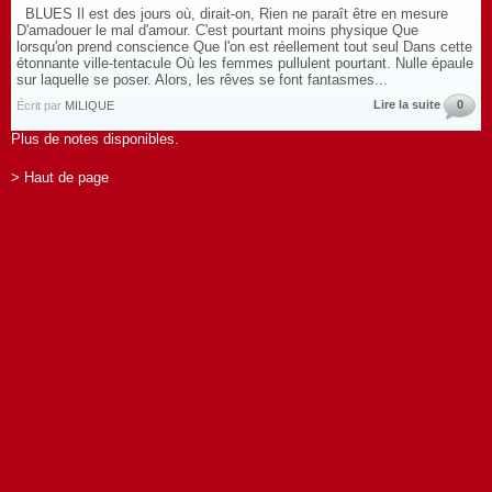
BLUES Il est des jours où, dirait-on, Rien ne paraît être en mesure
D'amadouer le mal d'amour. C'est pourtant moins physique Que
lorsqu'on prend conscience Que l'on est réellement tout seul Dans cette
étonnante ville-tentacule Où les femmes pullulent pourtant. Nulle épaule
sur laquelle se poser. Alors, les rêves se font fantasmes...
Lire la suite
0
Écrit par
MILIQUE
Plus de notes disponibles.
> Haut de page