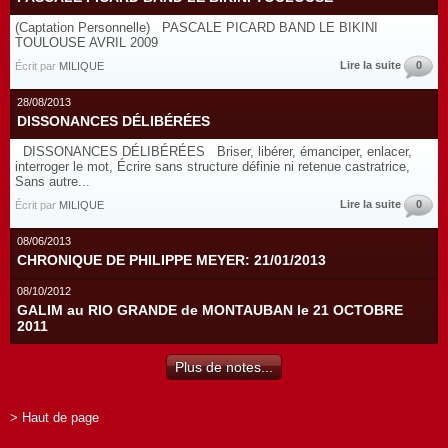
(Captation Personnelle) PASCALE PICARD BAND LE BIKINI
TOULOUSE AVRIL 2009
Lire la suite
0
Écrit par
MILIQUE
28/08/2013
DISSONANCES DÉLIBÉRÉES
DISSONANCES DÉLIBÉRÉES Briser, libérer, émanciper, enlacer,
interroger le mot, Écrire sans structure définie ni retenue castratrice,
Sans autre...
Lire la suite
0
Écrit par
MILIQUE
08/06/2013
CHRONIQUE DE PHILIPPE MEYER: 21/01/2013
08/10/2012
GALIM au RIO GRANDE de MONTAUBAN le 21 OCTOBRE
2011
Plus de notes...
> Haut de page