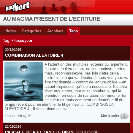
AU MAGMA PRESENT DE L'ECRITURE
Notes
Catégories
Archives
Tags
Tag > fossoyeur
30/12/2015
COMBINAISON ALÉATOIRE 4
A l'attention des multiples lecteurs qui arpentent,
à juste titre il va de soi, ce lieu modeste certes
mais, reconnaissez-le, pas loin d'être génial,
cette histoire qui va débuter là sous vos yeux va
être fractionnée -- confort de lecture oblige -- en
autant d'épisodes qu'il sera nécessaire. Il suffira
donc aux autres, tout aussi nombreux, qui la
prendront en cours de narration, de remonter (si
cela leur dit mais comment en douter) le fil du
temps récent pour en identifier le fil géniteur... COMBINAISON
ALÉATOIRE 4 Il serait donc assez...
Lire la suite
0
Écrit par
MILIQUE
22/02/2014
PASCALE PICARD BAND LE BIKINI TOULOUSE