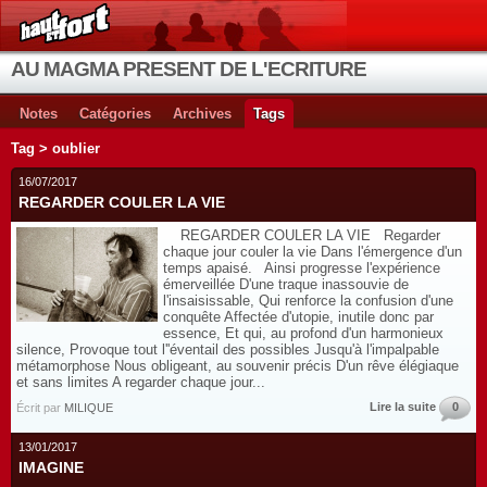
AU MAGMA PRESENT DE L'ECRITURE
Notes
Catégories
Archives
Tags
Tag > oublier
16/07/2017
REGARDER COULER LA VIE
REGARDER COULER LA VIE Regarder
chaque jour couler la vie Dans l'émergence d'un
temps apaisé. Ainsi progresse l'expérience
émerveillée D'une traque inassouvie de
l'insaisissable, Qui renforce la confusion d'une
conquête Affectée d'utopie, inutile donc par
essence, Et qui, au profond d'un harmonieux
silence, Provoque tout l''éventail des possibles Jusqu'à l'impalpable
métamorphose Nous obligeant, au souvenir précis D'un rêve élégiaque
et sans limites A regarder chaque jour...
Lire la suite
0
Écrit par
MILIQUE
13/01/2017
IMAGINE