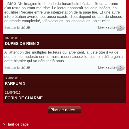
IMAGINE Imagine le fil tendu du funambule hésitant Sous la trame
d'un texte pourtant maîtrisé. Le lecteur apparaît soudain indécis, en
équilibre Précaire entre une interprétation de la page lue, Et une autre
interprétation avérée tout aussi exacte. Tout dépend de tant de choses
de grande complexité, Idéologiques, philosophiques, spirituelles...
Lire la suite
0
Écrit par
MILIQUE
01/10/2016
DUPES DE RIEN 2
A l'attention des multiples lecteurs qui arpentent, à juste titre il va de
soi, ce lieu modeste certes mais, reconnaissez-le, pas loin d'être génial,
cette histoire qui va débuter là sous...
Lire la suite
0
Écrit par
MILIQUE
30/08/2016
PARFUM 1
12/08/2016
ÉCRIN DE CHARME
Plus de notes...
> Haut de page