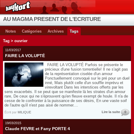
AU MAGMA PRESENT DE L'ECRITURE
Notes
Catégories
Archives
Tags
Tag > ouvrier
11/03/2017
FAIRE LA VOLUPTÉ
FAIRE LA VOLUPTÉ Parfois se présente le
précieux d'une fusion torrentielle! Il ne s'agit pas
de la représentation ciselée d'un amour
Ponctuellement convoqué sur le pré pour un duel
inné, Mais plutôt celle d'un souffle imprévu et
virevoltant Dans les interstices offerts par les
sens exacerbés. Il se peut que se manifeste là les strates d'un amour
rare, De ceux qui ne s'éprouvent qu'en fleuve exempt de houle. Il n'a de
cesse de le confronter à la puissance de ses désirs, En une vaste soif
de l'autre qu'il n'est pas aisé de nommer....
Lire la suite
0
Écrit par
MILIQUE
19/03/2015
Claude FEVRE et Fany PORTE 4