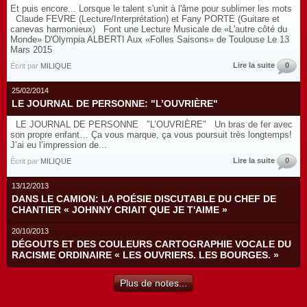
Et puis encore... Lorsque le talent s'unit à l'âme pour sublimer les mots
Claude FEVRE (Lecture/Interprétation) et Fany PORTE (Guitare et
canevas harmonieux) Font une Lecture Musicale de «L'autre côté du
Monde» D'Olympia ALBERTI Aux «Folles Saisons» de Toulouse Le 13
Mars 2015
Lire la suite
0
Écrit par
MILIQUE
25/02/2014
LE JOURNAL DE PERSONNE: "L’OUVRIÈRE"
LE JOURNAL DE PERSONNE "L’OUVRIÈRE" Un bras de fer avec
son propre enfant… Ça vous marque, ça vous poursuit très longtemps!
J’ai eu l’impression de...
Lire la suite
0
Écrit par
MILIQUE
13/12/2013
DANS LE CAMION: LA POÉSIE DISCUTABLE DU CHEF DE
CHANTIER « JOHNNY CRIAIT QUE JE T'AIME »
20/10/2013
DÉGOUTS ET DES COULEURS CARTOGRAPHIE VOCALE DU
RACISME ORDINAIRE « LES OUVRIERS. LES BOURGES. »
Plus de notes...