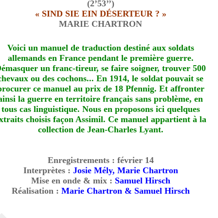
(2’53’’)
« SIND SIE EIN DÉSERTEUR ? »
MARIE CHARTRON
Voici un manuel de traduction destiné aux soldats
allemands en France pendant le première guerre.
émasquer un franc-tireur, se faire soigner, trouver 500
chevaux ou des cochons... En 1914, le soldat pouvait se
procurer ce manuel au prix de 18 Pfennig. Et affronter
ainsi la guerre en territoire français sans problème, en
tous cas linguistique. Nous en proposons ici quelques
xtraits choisis façon Assimil. Ce manuel appartient à la
collection de Jean-Charles Lyant.
Enregistrements : février 14
Interprètes :
Josie Mély, Marie Chartron
Mise en onde & mix :
Samuel Hirsch
Réalisation :
Marie Chartron & Samuel Hirsch