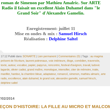
roman de Simenon par Mathieu Amalric. Sur ARTE
Radio il faisait un excellent Alain Duhamel dans "le
Grand Soir" d'Alexandre Gamelin.
Enregistrement: juillet 11
Mise en ondes & mix :
Samuel Hirsch
Réalisation :
Delphine Saltel
17:12 Publié dans
SONARTE
|
Lien permanent
|
Commentaires (0)
| Tags :
au magma
présent de l'écriture
,
laurent poitrenaux
,
voix intérieure
,
éloge
,
comédien
,
traversée
,
texte
,
auteur
,
vocalise
,
papier
,
papyrus
,
rencontre
,
festival d'avignon
,
travail
,
ludovic
lagarde
,
olivier cadiot
,
grand maître
,
monologue
,
intensifier
,
citer de mémoire
,
traite
,
manifier
,
hantise
,
la chambre bleue
,
adaptateur
,
romancé
,
simenon
,
mathieu almaric
,
arte
radio
,
excellence
,
alain duhamel
,
le grand soir
,
alexandre gamelin
,
samuel hirsch
,
delphine saltel
7/02/2014
EÇON D'HISTOIRE: LA FILLE AU MICRO ET MALCO