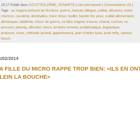
18:17 Publié dans
GOUTTES d'ÂME
,
SONARTE
|
Lien permanent
|
Commentaires (0)
|
Tags :
au magma présent de l'écriture
,
guerre
,
manuel
,
bilingue
,
soldat
,
désereur
,
marie
chartron
,
cavalerie
,
destination
,
franc-tireur
,
fusiller
,
bander les yeux
,
soldat allememand
,
démasquer
,
épidémie
,
trésor de guerre
,
se faire soigner
,
trouver
,
chaval
,
cochon
,
se
procurer
,
pfennig
,
affronter
,
rance
,
territoire ennemi
,
problématique
,
linguistique
,
proposer
,
choix
,
méthode assimil
,
appartenance
,
jean-charles lyant
,
josie mély
,
samuel
hirsch
6/02/2014
A FILLE DU MICRO RAPPE TROP BIEN: «ILS EN ON
LEIN LA BOUCHE»