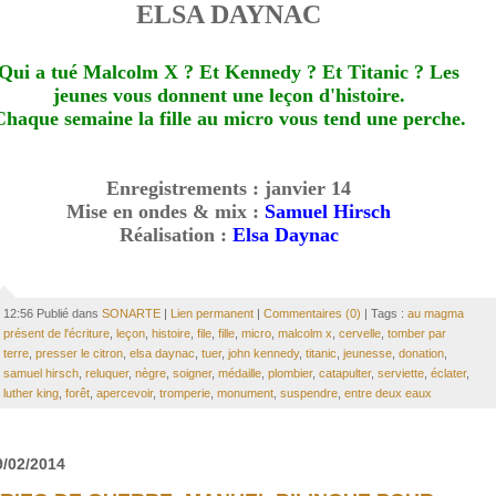
ELSA DAYNAC
Qui a tué Malcolm X ? Et Kennedy ? Et Titanic ? Les
jeunes vous donnent une leçon d'histoire.
Chaque semaine la fille au micro vous tend une perche.
Enregistrements : janvier 14
Mise en ondes & mix :
Samuel Hirsch
Réalisation :
Elsa Daynac
12:56 Publié dans
SONARTE
|
Lien permanent
|
Commentaires (0)
| Tags :
au magma
présent de l'écriture
,
leçon
,
histoire
,
file
,
fille
,
micro
,
malcolm x
,
cervelle
,
tomber par
terre
,
presser le citron
,
elsa daynac
,
tuer
,
john kennedy
,
titanic
,
jeunesse
,
donation
,
samuel hirsch
,
reluquer
,
nègre
,
soigner
,
médaille
,
plombier
,
catapulter
,
serviette
,
éclater
,
luther king
,
forêt
,
apercevoir
,
tromperie
,
monument
,
suspendre
,
entre deux eaux
9/02/2014