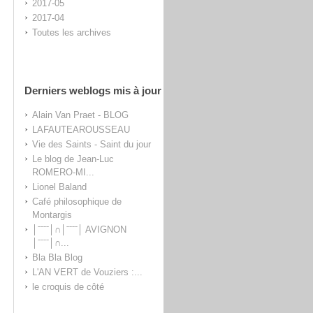
2017-05
2017-04
Toutes les archives
Derniers weblogs mis à jour
Alain Van Praet - BLOG
LAFAUTEAROUSSEAU
Vie des Saints - Saint du jour
Le blog de Jean-Luc
ROMERO-MI...
Lionel Baland
Café philosophique de
Montargis
│ˉˉˉˉ│∩│ˉˉˉˉ│ AVIGNON
│ˉˉˉˉ│∩...
Bla Bla Blog
L'AN VERT de Vouziers :...
le croquis de côté