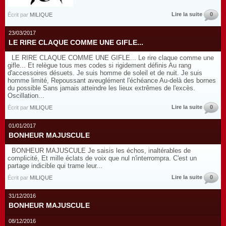
Lire la suite
0
Écrit par
MILIQUE
23/03/2017
LE RIRE CLAQUE COMME UNE GIFLE...
LE RIRE CLAQUE COMME UNE GIFLE... Le rire claque comme une
gifle... Et relègue tous mes codes si rigidement définis Au rang
d'accessoires désuets. Je suis homme de soleil et de nuit. Je suis
homme limité, Repoussant aveuglément l'échéance Au-delà des bornes
du possible Sans jamais atteindre les lieux extrêmes de l'excès.
Oscillation...
Lire la suite
0
Écrit par
MILIQUE
01/01/2017
BONHEUR MAJUSCULE
BONHEUR MAJUSCULE Je saisis les échos, inaltérables de
complicité, Et mille éclats de voix que nul n'interrompra. C'est un
partage indicible qui trame leur...
Lire la suite
0
Écrit par
MILIQUE
31/12/2016
BONHEUR MAJUSCULE
08/12/2016