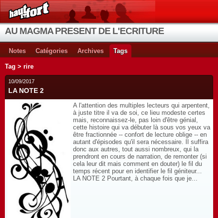
AU MAGMA PRESENT DE L'ECRITURE
Notes
Catégories
Archives
Tags
Tag > rire
10/09/2017
LA NOTE 2
A l'attention des multiples lecteurs qui arpentent,
à juste titre il va de soi, ce lieu modeste certes
mais, reconnaissez-le, pas loin d'être génial,
cette histoire qui va débuter là sous vos yeux va
être fractionnée -- confort de lecture oblige -- en
autant d'épisodes qu'il sera nécessaire. Il suffira
donc aux autres, tout aussi nombreux, qui la
prendront en cours de narration, de remonter (si
cela leur dit mais comment en douter) le fil du
temps récent pour en identifier le fil géniteur...
LA NOTE 2 Pourtant, à chaque fois que je...