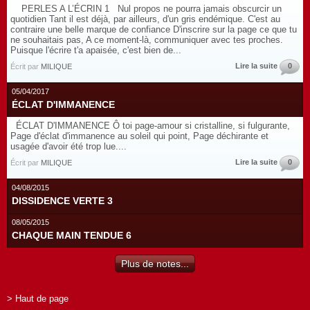
PERLES A L’ÉCRIN 1 Nul propos ne pourra jamais obscurcir un
quotidien Tant il est déjà, par ailleurs, d'un gris endémique. C'est au
contraire une belle marque de confiance D'inscrire sur la page ce que tu
ne souhaitais pas, A ce moment-là, communiquer avec tes proches.
Puisque l'écrire t'a apaisée, c'est bien de...
Lire la suite
0
Écrit par
MILIQUE
05/04/2017
ÉCLAT D'IMMANENCE
ÉCLAT D'IMMANENCE Ô toi page-amour si cristalline, si fulgurante,
Page d'éclat d'immanence au soleil qui point, Page déchirante et
usagée d'avoir été trop lue....
Lire la suite
0
Écrit par
MILIQUE
04/08/2015
DISSIDENCE VERTE 3
08/05/2015
CHAQUE MAIN TENDUE 6
Plus de notes...
> Haut de page