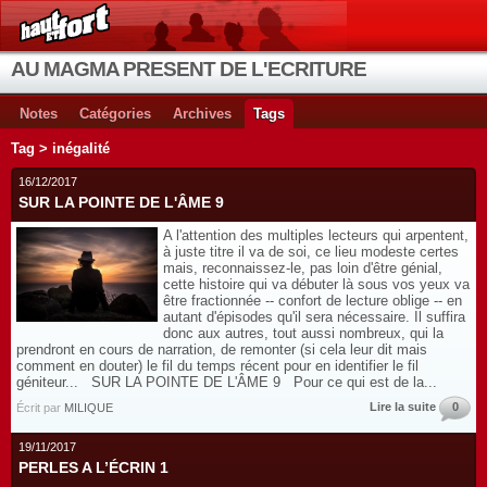
AU MAGMA PRESENT DE L'ECRITURE
Notes
Catégories
Archives
Tags
Tag > inégalité
16/12/2017
SUR LA POINTE DE L'ÂME 9
A l'attention des multiples lecteurs qui arpentent,
à juste titre il va de soi, ce lieu modeste certes
mais, reconnaissez-le, pas loin d'être génial,
cette histoire qui va débuter là sous vos yeux va
être fractionnée -- confort de lecture oblige -- en
autant d'épisodes qu'il sera nécessaire. Il suffira
donc aux autres, tout aussi nombreux, qui la
prendront en cours de narration, de remonter (si cela leur dit mais
comment en douter) le fil du temps récent pour en identifier le fil
géniteur... SUR LA POINTE DE L'ÂME 9 Pour ce qui est de la...
Lire la suite
0
Écrit par
MILIQUE
19/11/2017
PERLES A L’ÉCRIN 1