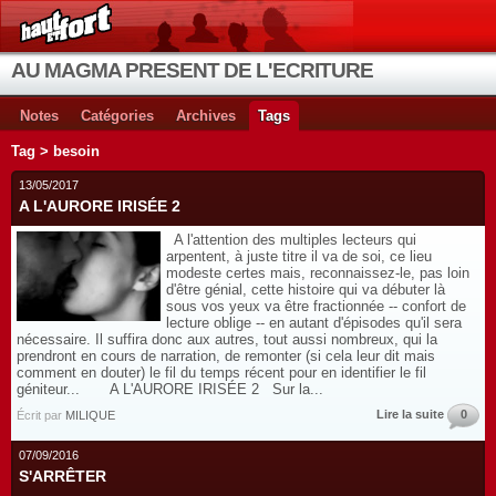
AU MAGMA PRESENT DE L'ECRITURE
Notes
Catégories
Archives
Tags
Tag > besoin
13/05/2017
A L'AURORE IRISÉE 2
A l'attention des multiples lecteurs qui
arpentent, à juste titre il va de soi, ce lieu
modeste certes mais, reconnaissez-le, pas loin
d'être génial, cette histoire qui va débuter là
sous vos yeux va être fractionnée -- confort de
lecture oblige -- en autant d'épisodes qu'il sera
nécessaire. Il suffira donc aux autres, tout aussi nombreux, qui la
prendront en cours de narration, de remonter (si cela leur dit mais
comment en douter) le fil du temps récent pour en identifier le fil
géniteur... A L'AURORE IRISÉE 2 Sur la...
Lire la suite
0
Écrit par
MILIQUE
07/09/2016
S'ARRÊTER