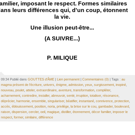
familier, imposant le respect. Formes similaires
ans leurs différences qui, d'un coup, étonnent
la vie.
Une illusion peut-être...
(A SUIVRE...)
P. MILIQUE
09:34 Publié dans
GOUTTES d'ÂME
|
Lien permanent
|
Commentaires (0)
| Tags :
au
magma présent de l'écriture
,
univers
,
énigme
,
admission
,
yeux
,
surgissement
,
inopiné
,
nouveau
,
poulet
,
atteler
,
extraordinaire
,
aventure
,
transformation
,
compléter
,
acharnement
,
contredire
,
installer
,
abreuvoir
,
sentir
,
irruption
,
totaliser
,
résonance
,
déprécier
,
harmonie
,
ensemble
,
singulariser
,
béatifier
,
instantané
,
connivence
,
protection
,
accès
,
éblouissement
,
position
,
noria
,
privilège
,
la brise sur le cou
,
gambader
,
boulevard
,
raison
,
dispersion
,
cercler
,
oeil
,
magique
,
distiller
,
étonnement
,
décor familier
,
imposer le
respect
,
former
,
similaire
,
différence