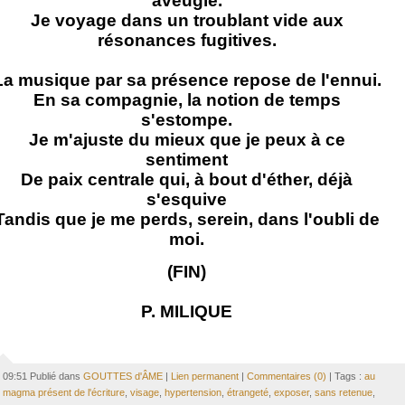
aveugle.
Je voyage dans un troublant vide aux
résonances fugitives.
La musique par sa présence repose de l'ennui.
En sa compagnie, la notion de temps
s'estompe.
Je m'ajuste du mieux que je peux à ce
sentiment
De paix centrale qui, à bout d'éther, déjà
s'esquive
Tandis que je me perds, serein, dans l'oubli de
moi.
(FIN)
P. MILIQUE
09:51 Publié dans
GOUTTES d'ÂME
|
Lien permanent
|
Commentaires (0)
| Tags :
au
magma présent de l'écriture
,
visage
,
hypertension
,
étrangeté
,
exposer
,
sans retenue
,