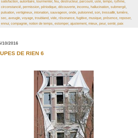
satisfaction
,
autoritaire
,
tourmenter
,
feu
,
destructeur
,
parcourir
,
uste
,
tempo
,
rythme
,
circonstancié
,
permission
,
périodique
,
découverte
,
inconnu
,
hallucination
,
submergé
,
pulsation
,
vertigineux
,
intonation
,
sauvageon
,
onde
,
pulsionnel
,
son
,
tressaillir
,
lumière
,
sec
,
aveugle
,
voyage
,
troubland
,
vide
,
résonance
,
fugitive
,
musique
,
présence
,
reposer
,
ennui
,
compagnie
,
notion de temps
,
estomper
,
ajustement
,
mieux
,
peur
,
sentir
,
paix
5/10/2016
UPES DE RIEN 6