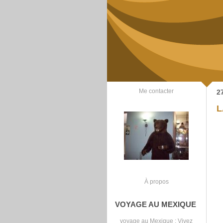
Me contacter
2
L
À propos
VOYAGE AU MEXIQUE
voyage au Mexique
: Vivez