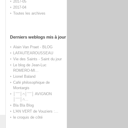
2017-05
2017-04
Toutes les archives
Derniers weblogs mis à jour
Alain Van Praet - BLOG
LAFAUTEAROUSSEAU
Vie des Saints - Saint du jour
Le blog de Jean-Luc
ROMERO-MI...
Lionel Baland
Café philosophique de
Montargis
│ˉˉˉˉ│∩│ˉˉˉˉ│ AVIGNON
│ˉˉˉˉ│∩...
Bla Bla Blog
L'AN VERT de Vouziers :...
le croquis de côté