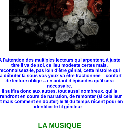
A l'attention des multiples lecteurs qui arpentent, à juste
titre il va de soi, ce lieu modeste certes mais,
reconnaissez-le, pas loin d'être génial, cette histoire qui
a débuter là sous vos yeux va être fractionnée -- confort
de lecture oblige -- en autant d'épisodes qu'il sera
nécessaire.
Il suffira donc aux autres, tout aussi nombreux, qui la
rendront en cours de narration, de remonter (si cela leur
it mais comment en douter) le fil du temps récent pour en
identifier le fil géniteur...
LA MUSIQUE