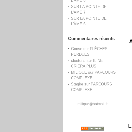
L'ÂME 8
SUR LA POINTE DE
L'ÂME 7
SUR LA POINTE DE
L'ÂME 6
Commentaires récents
A
Goose
sur
FLÈCHES
PERDUES
cloetens
sur
IL NE
CRIERA PLUS
MILIQUE
sur
PARCOURS
COMPLEXE
Stagire
sur
PARCOURS
COMPLEXE
milique@hotmail.fr
L