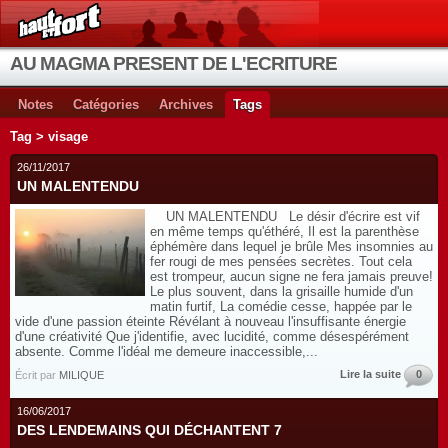
AU MAGMA PRESENT DE L'ECRITURE
Notes
Catégories
Archives
Tags
Tag > visage
26/11/2017
UN MALENTENDU
UN MALENTENDU Le désir d'écrire est vif
en même temps qu'éthéré, Il est la parenthèse
éphémère dans lequel je brûle Mes insomnies au
fer rougi de mes pensées secrètes. Tout cela
est trompeur, aucun signe ne fera jamais preuve!
Le plus souvent, dans la grisaille humide d'un
matin furtif, La comédie cesse, happée par le
vide d'une passion éteinte Révélant à nouveau l'insuffisante énergie
d'une créativité Que j'identifie, avec lucidité, comme désespérément
absente. Comme l'idéal me demeure inaccessible,...
Lire la suite
0
Écrit par
MILIQUE
16/06/2017
DES LENDEMAINS QUI DÉCHANTENT 7