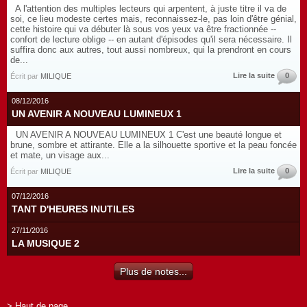
A l'attention des multiples lecteurs qui arpentent, à juste titre il va de
soi, ce lieu modeste certes mais, reconnaissez-le, pas loin d'être génial,
cette histoire qui va débuter là sous vos yeux va être fractionnée --
confort de lecture oblige -- en autant d'épisodes qu'il sera nécessaire. Il
suffira donc aux autres, tout aussi nombreux, qui la prendront en cours
de...
Lire la suite
0
Écrit par
MILIQUE
08/12/2016
UN AVENIR A NOUVEAU LUMINEUX 1
UN AVENIR A NOUVEAU LUMINEUX 1 C'est une beauté longue et
brune, sombre et attirante. Elle a la silhouette sportive et la peau foncée
et mate, un visage aux...
Lire la suite
0
Écrit par
MILIQUE
07/12/2016
TANT D'HEURES INUTILES
27/11/2016
LA MUSIQUE 2
Plus de notes...
> Haut de page