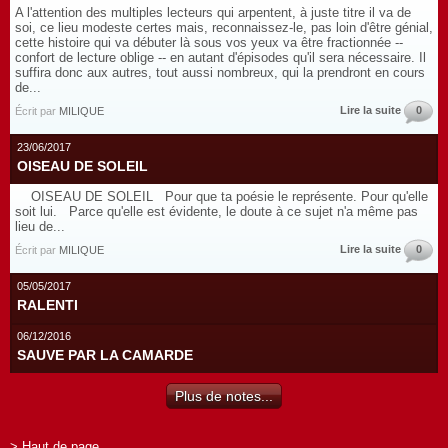
A l'attention des multiples lecteurs qui arpentent, à juste titre il va de
soi, ce lieu modeste certes mais, reconnaissez-le, pas loin d'être génial,
cette histoire qui va débuter là sous vos yeux va être fractionnée --
confort de lecture oblige -- en autant d'épisodes qu'il sera nécessaire. Il
suffira donc aux autres, tout aussi nombreux, qui la prendront en cours
de...
Lire la suite
0
Écrit par
MILIQUE
23/06/2017
OISEAU DE SOLEIL
OISEAU DE SOLEIL Pour que ta poésie le représente. Pour qu'elle
soit lui. Parce qu'elle est évidente, le doute à ce sujet n'a même pas
lieu de...
Lire la suite
0
Écrit par
MILIQUE
05/05/2017
RALENTI
06/12/2016
SAUVE PAR LA CAMARDE
Plus de notes...
> Haut de page