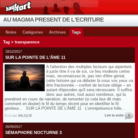
AU MAGMA PRESENT DE L'ECRITURE
Notes
Catégories
Archives
Tags
Tag > transparence
18/12/2017
SUR LA POINTE DE L'ÂME 11
A l'attention des multiples lecteurs qui arpentent,
à juste titre il va de soi, ce lieu modeste certes
mais, reconnaissez-le, pas loin d'être génial,
cette histoire qui va débuter là sous vos yeux va
être fractionnée -- confort de lecture oblige -- en
autant d'épisodes qu'il sera nécessaire. Il suffira
donc aux autres, tout aussi nombreux, qui la
prendront en cours de narration, de remonter (si cela leur dit mais
comment en douter) le fil du temps récent pour en identifier le fil
géniteur... SUR LA POINTE DE L'ÂME 11 L'omniprésence folle...
Lire la suite
0
Écrit par
MILIQUE
26/09/2017
SÉMAPHORE NOCTURNE 3