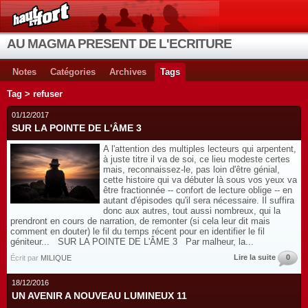
AU MAGMA PRESENT DE L'ECRITURE
Notes
Catégories
Archives
Tags
Tag > refuser
01/12/2017
SUR LA POINTE DE L'ÂME 3
A l'attention des multiples lecteurs qui arpentent,
à juste titre il va de soi, ce lieu modeste certes
mais, reconnaissez-le, pas loin d'être génial,
cette histoire qui va débuter là sous vos yeux va
être fractionnée -- confort de lecture oblige -- en
autant d'épisodes qu'il sera nécessaire. Il suffira
donc aux autres, tout aussi nombreux, qui la
prendront en cours de narration, de remonter (si cela leur dit mais
comment en douter) le fil du temps récent pour en identifier le fil
géniteur... SUR LA POINTE DE L'ÂME 3 Par malheur, la...
Lire la suite
0
Écrit par
MILIQUE
18/12/2016
UN AVENIR A NOUVEAU LUMINEUX 11