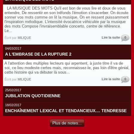
LA MUSIQUE DES MOTS Qu'il est bon de vous lire et doux de vous
entendre, De ressentir en son tréfonds l'émotion s'exacerber. On écoute
sonner vos mots comme on lit la musique, On en ressent puissamment
l'inspiration mélodique. L'intensité évocatrice véhiculée par la musique
des mots Compose l'invraisemblable concerto, centre de référence.
Le...
Lire la suite
0
Écrit par
MILIQUE
04/03/2017
A L'EMBRASE DE LA RUPTURE 2
A l'attention des multiples lecteurs qui arpentent, à juste titre il va de
soi, ce lieu modeste certes mais, reconnaissez-le, pas loin d'être génial,
cette histoire qui va débuter là sous...
Lire la suite
0
Écrit par
MILIQUE
25/02/2017
JUBILATION QUOTIDIENNE
18/02/2017
ENCHAÎNEMENT LEXICAL ET TENDANCIEUX.... TENDRESSE
Plus de notes...