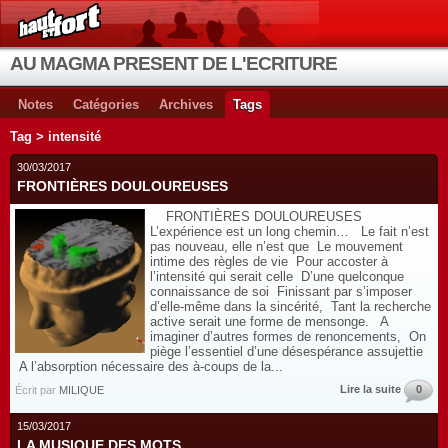
AU MAGMA PRESENT DE L'ECRITURE
Notes
Catégories
Archives
Tags
Tag > intensité
30/03/2017
FRONTIÈRES DOULOUREUSES
FRONTIÈRES DOULOUREUSES
L’expérience est un long chemin… Le fait n’est
pas nouveau, elle n’est que Le mouvement
intime des règles de vie Pour accoster à
l’intensité qui serait celle D’une quelconque
connaissance de soi Finissant par s’imposer
d’elle-même dans la sincérité, Tant la recherche
active serait une forme de mensonge. A
imaginer d’autres formes de renoncements, On
piège l’essentiel d’une désespérance assujettie
A l’absorption nécessaire des à-coups de la...
Lire la suite
0
Écrit par
MILIQUE
15/03/2017
LA MUSIQUE DES MOTS