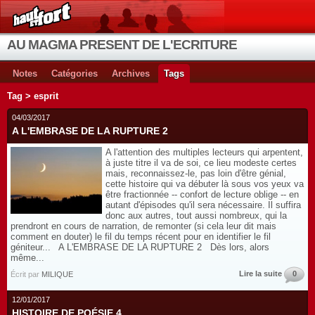
AU MAGMA PRESENT DE L'ECRITURE
Notes
Catégories
Archives
Tags
Tag > esprit
04/03/2017
A L'EMBRASE DE LA RUPTURE 2
A l'attention des multiples lecteurs qui arpentent,
à juste titre il va de soi, ce lieu modeste certes
mais, reconnaissez-le, pas loin d'être génial,
cette histoire qui va débuter là sous vos yeux va
être fractionnée -- confort de lecture oblige -- en
autant d'épisodes qu'il sera nécessaire. Il suffira
donc aux autres, tout aussi nombreux, qui la
prendront en cours de narration, de remonter (si cela leur dit mais
comment en douter) le fil du temps récent pour en identifier le fil
géniteur... A L'EMBRASE DE LA RUPTURE 2 Dès lors, alors
même...
Lire la suite
0
Écrit par
MILIQUE
12/01/2017
HISTOIRE DE POÉSIE 4