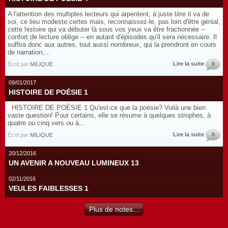
A l'attention des multiples lecteurs qui arpentent, à juste titre il va de
soi, ce lieu modeste certes mais, reconnaissez-le, pas loin d'être génial,
cette histoire qui va débuter là sous vos yeux va être fractionnée --
confort de lecture oblige -- en autant d'épisodes qu'il sera nécessaire. Il
suffira donc aux autres, tout aussi nombreux, qui la prendront en cours
de narration,...
Lire la suite
0
Écrit par
MILIQUE
09/01/2017
HISTOIRE DE POÉSIE 1
HISTOIRE DE POÉSIE 1 Qu'est-ce que la poésie? Voilà une bien
vaste question! Pour certains, elle se résume à quelques strophes, à
quatre ou cinq vers ou à...
Lire la suite
0
Écrit par
MILIQUE
20/12/2016
UN AVENIR A NOUVEAU LUMINEUX 13
02/11/2016
VEULES FAIBLESSES 1
Plus de notes...