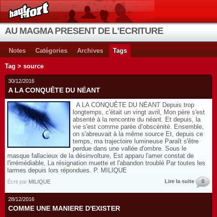
AU MAGMA PRESENT DE L'ECRITURE
Notes
Catégories
Archives
Tags
Tag > source
30/12/2016
A LA CONQUÊTE DU NÉANT
A LA CONQUÊTE DU NÉANT Depuis trop
longtemps, c'était un vingt avril, Mon père s'est
absenté à la rencontre du néant. Et depuis, la
vie s'est comme parée d’obscénité. Ensemble,
on s'abreuvait à la même source Et, depuis ce
temps, ma trajectoire lumineuse Paraît s'être
perdue dans une vallée d'ombre. Sous le
masque fallacieux de la désinvolture, Est apparu l'amer constat de
l'irrémédiable, La résignation muette et l'abandon troublé Par toutes les
larmes depuis lors répondues. P. MILIQUE
Lire la suite
0
Écrit par
MILIQUE
28/12/2016
COMME UNE MANIERE D'EXISTER