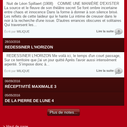
Nuit de Léon Spillaert (1908) COMME UNE MANIÈRE D'EXISTER
La source et le fleuve de son théâtre secret Se font ombre incertaine
entre chaos et innocence Dans la forme à donner à son silence brisé.
Les reflets de cette laideur qui le hante Lui intime de creuser dans le
noir à la recherche d'une issue. D'autres errances obscures et solitaires
Qui traversent les...
Lire la suite
0
Écrit par
MILIQUE
28/10/2016
REDESSINER L'HORIZON
REDESSINER L'HORIZON Me voilà ici, le temps d'un court passage,
Sur ce territoire que j'ai un jour quitté Après l'avoir aussi intensément
arpenté. S’impose donc à...
Lire la suite
0
Écrit par
MILIQUE
06/09/2016
RÉCEPTIVITÉ MAXIMALE 3
05/05/2016
DE LA PIERRE DE LUNE 4
Plus de notes...
> Haut de page