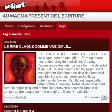
AU MAGMA PRESENT DE L'ECRITURE
Notes
Catégories
Archives
Tags
Tag > merveilleux
23/03/2017
LE RIRE CLAQUE COMME UNE GIFLE...
LE RIRE CLAQUE COMME UNE GIFLE... Le
rire claque comme une gifle... Et relègue tous
mes codes si rigidement définis Au rang
d'accessoires désuets. Je suis homme de soleil
et de nuit. Je suis homme limité, Repoussant
aveuglément l'échéance Au-delà des bornes du
possible Sans jamais atteindre les lieux
extrêmes de l'excès. Oscillation perpétuelle
entre ombre et lumière. Refus et embrasement.
Avec la capacité quand même De percevoir à nouveau l'amitié du
temps. Le rire claque comme une gifle... Dans l'impalpable...
Lire la suite
0
Écrit par
MILIQUE
03/10/2016
DUPES DE RIEN 4