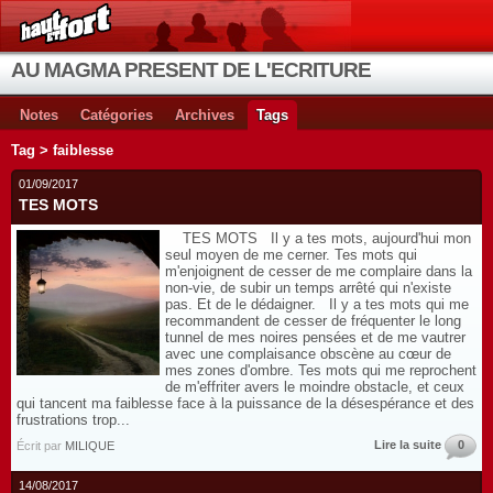
AU MAGMA PRESENT DE L'ECRITURE
Notes
Catégories
Archives
Tags
Tag > faiblesse
01/09/2017
TES MOTS
TES MOTS Il y a tes mots, aujourd'hui mon
seul moyen de me cerner. Tes mots qui
m'enjoignent de cesser de me complaire dans la
non-vie, de subir un temps arrêté qui n'existe
pas. Et de le dédaigner. Il y a tes mots qui me
recommandent de cesser de fréquenter le long
tunnel de mes noires pensées et de me vautrer
avec une complaisance obscène au cœur de
mes zones d'ombre. Tes mots qui me reprochent
de m'effriter avers le moindre obstacle, et ceux
qui tancent ma faiblesse face à la puissance de la désespérance et des
frustrations trop...
Lire la suite
0
Écrit par
MILIQUE
14/08/2017