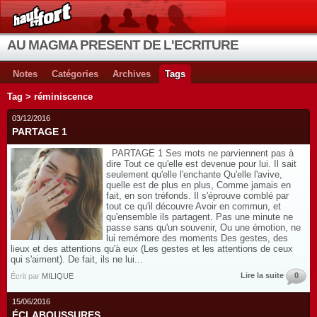
AU MAGMA PRESENT DE L'ECRITURE
Notes
Catégories
Archives
Tags
Tag > réminiscence
03/12/2016
PARTAGE 1
PARTAGE 1 Ses mots ne parviennent pas à
dire Tout ce qu'elle est devenue pour lui. Il sait
seulement qu'elle l'enchante Qu'elle l'avive,
quelle est de plus en plus, Comme jamais en
fait, en son tréfonds. Il s'éprouve comblé par
tout ce qu'il découvre Avoir en commun, et
qu'ensemble ils partagent. Pas une minute ne
passe sans qu'un souvenir, Ou une émotion, ne
lui remémore des moments Des gestes, des
lieux et des attentions qu'à eux (Les gestes et les attentions de ceux
qui s'aiment). De fait, ils ne lui...
Lire la suite
0
Écrit par
MILIQUE
15/06/2016
ÉCLABOUSSURES