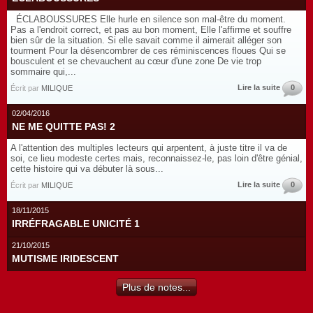
ÉCLABOUSSURES Elle hurle en silence son mal-être du moment.
Pas a l'endroit correct, et pas au bon moment, Elle l'affirme et souffre
bien sûr de la situation. Si elle savait comme il aimerait alléger son
tourment Pour la désencombrer de ces réminiscences floues Qui se
bousculent et se chevauchent au cœur d'une zone De vie trop
sommaire qui,...
Lire la suite
0
Écrit par
MILIQUE
02/04/2016
NE ME QUITTE PAS! 2
A l'attention des multiples lecteurs qui arpentent, à juste titre il va de
soi, ce lieu modeste certes mais, reconnaissez-le, pas loin d'être génial,
cette histoire qui va débuter là sous...
Lire la suite
0
Écrit par
MILIQUE
18/11/2015
IRRÉFRAGABLE UNICITÉ 1
21/10/2015
MUTISME IRIDESCENT
Plus de notes...