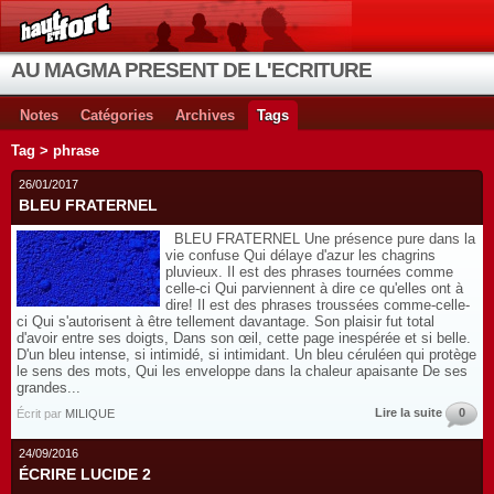
AU MAGMA PRESENT DE L'ECRITURE
Notes
Catégories
Archives
Tags
Tag > phrase
26/01/2017
BLEU FRATERNEL
BLEU FRATERNEL Une présence pure dans la
vie confuse Qui délaye d'azur les chagrins
pluvieux. Il est des phrases tournées comme
celle-ci Qui parviennent à dire ce qu'elles ont à
dire! Il est des phrases troussées comme-celle-
ci Qui s'autorisent à être tellement davantage. Son plaisir fut total
d'avoir entre ses doigts, Dans son œil, cette page inespérée et si belle.
D'un bleu intense, si intimidé, si intimidant. Un bleu céruléen qui protège
le sens des mots, Qui les enveloppe dans la chaleur apaisante De ses
grandes...
Lire la suite
0
Écrit par
MILIQUE
24/09/2016
ÉCRIRE LUCIDE 2