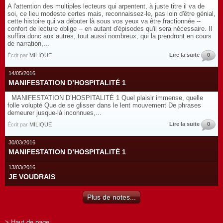
A l'attention des multiples lecteurs qui arpentent, à juste titre il va de
soi, ce lieu modeste certes mais, reconnaissez-le, pas loin d'être génial,
cette histoire qui va débuter là sous vos yeux va être fractionnée --
confort de lecture oblige -- en autant d'épisodes qu'il sera nécessaire. Il
suffira donc aux autres, tout aussi nombreux, qui la prendront en cours
de narration,...
Lire la suite
0
Écrit par
MILIQUE
14/05/2016
MANIFESTATION D’HOSPITALITÉ 1
MANIFESTATION D’HOSPITALITÉ 1 Quel plaisir immense, quelle
folle volupté Que de se glisser dans le lent mouvement De phrases
demeurer jusque-là inconnues,...
Lire la suite
0
Écrit par
MILIQUE
30/03/2016
MANIFESTATION D’HOSPITALITÉ 1
13/03/2016
JE VOUDRAIS
Plus de notes...
> Haut de page