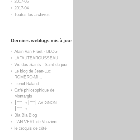
2017-05
2017-04
Toutes les archives
Derniers weblogs mis à jour
Alain Van Praet - BLOG
LAFAUTEAROUSSEAU
Vie des Saints - Saint du jour
Le blog de Jean-Luc
ROMERO-MI...
Lionel Baland
Café philosophique de
Montargis
│ˉˉˉˉ│∩│ˉˉˉˉ│ AVIGNON
│ˉˉˉˉ│∩...
Bla Bla Blog
L'AN VERT de Vouziers :...
le croquis de côté