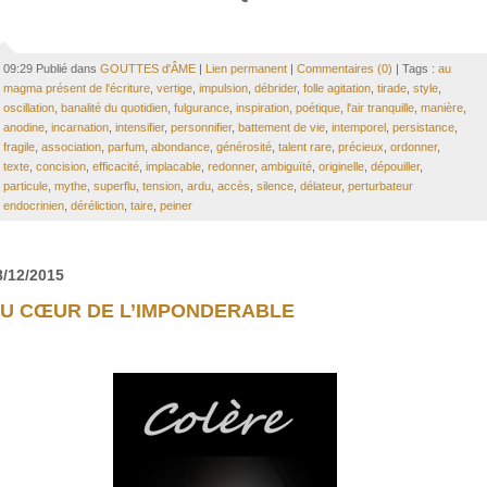
09:29 Publié dans
GOUTTES d'ÂME
|
Lien permanent
|
Commentaires (0)
| Tags :
au
magma présent de l'écriture
,
vertige
,
impulsion
,
débrider
,
folle agitation
,
tirade
,
style
,
oscillation
,
banalité du quotidien
,
fulgurance
,
inspiration
,
poétique
,
l'air tranquille
,
manière
,
anodine
,
incarnation
,
intensifier
,
personnifier
,
battement de vie
,
intemporel
,
persistance
,
fragile
,
association
,
parfum
,
abondance
,
générosité
,
talent rare
,
précieux
,
ordonner
,
texte
,
concision
,
efficacité
,
implacable
,
redonner
,
ambiguïté
,
originelle
,
dépouiller
,
particule
,
mythe
,
superflu
,
tension
,
ardu
,
accès
,
silence
,
délateur
,
perturbateur
endocrinien
,
déréliction
,
taire
,
peiner
8/12/2015
U CŒUR DE L’IMPONDERABLE