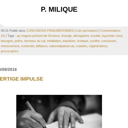
P. MILIQUE
09:31 Publié dans
CONCISIONS FRAGMENTAIRES
|
Lien permanent
|
Commentaires
(0)
| Tags :
au magma présent de l'écriture
,
énergie
,
dérogatoire
,
trouble
,
façonnier
,
bout
,
besogne
,
prière
,
dormeur du val
,
méditation
,
impulsion
,
érotique
,
souffrir
,
conclusion
,
renoncement
,
contextiel
,
défiance
,
rationnelpatriarcat
,
craindre
,
régénératrice
,
provocatrice
4/09/2016
ERTIGE IMPULSE