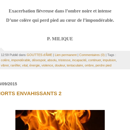
Exacerbation fiévreuse dans l’ombre noire et intense
D’une colère qui perd pied au cœur de l’impondérable.
P. MILIQUE
12:59 Publié dans
GOUTTES d'ÂME
|
Lien permanent
|
Commentaires (0)
| Tags :
colère
,
impondérable
,
désespoir
,
absolu
,
tristesse
,
incapacité
,
continuer
,
impulsion
,
vibrer
,
raréfier
,
vital
,
énergie
,
violence
,
douleur
,
tentaculaire
,
ombre
,
perdre pied
8/09/2015
ORTS ENVAHISSANTS 2