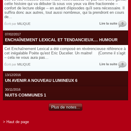
cette histoire qui va débuter là sous vos yeux va être fractionnée --
confort de lecture oblige -- en autant d'épisodes qu'il sera nécessaire. Il
suffira donc aux autres, tout aussi nombreux, qui la prendront en cours
de...
Lire la suite
0
Écrit par
MILIQUE
07/02/2017
ENCHAÎNEMENT LEXICAL ET TENDANCIEUX.... HUMOUR
Cet Enchaînement Lexical a été composé en révérencieuse référence à
cet inégalable Poète qu'est Eric Ducelier. Un maitre! (Comme il s'agit
– cela ne vous aura pas...
Lire la suite
0
Écrit par
MILIQUE
13/12/2016
UN AVENIR A NOUVEAU LUMINEUX 6
30/11/2016
NUITS COMMUNES 1
Plus de notes...
> Haut de page