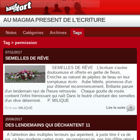
AU MAGMA PRESENT DE L'ECRITURE
Notes
Catégories
Archives
Tags
Tag > permission
07/11/2017
SEMELLES DE RÊVE
SEMELLES DE RÊVE L'écriture s'avère
douloureuse et offerte en gerbe de fleurs,
Enrichie au naturel de pépites de beau en leur
somptueux écrin. Aube fébrile, promesse d'un
jour d'éternel recommencement, Brillante parure
d'un lendemain ravi de l'heure retrouvée. Chaque goutte de rosée
contient l'infini frémissant qui naît Dans le feutré chuintant des semelles
d'un rêve déterminé. P. MILIQUE
Lire la suite
0
Écrit par
MILIQUE
20/06/2017
DES LENDEMAINS QUI DÉCHANTENT 11
A l'attention des multiples lecteurs qui arpentent, à juste titre il va de
soi, ce lieu modeste certes mais, reconnaissez-le, pas loin d'être génial,