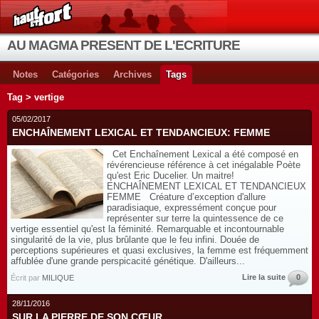
AU MAGMA PRESENT DE L'ECRITURE
Notes
Catégories
Archives
Tags
Tag > vertige
05/02/2017
ENCHAÎNEMENT LEXICAL ET TENDANCIEUX: FEMME
Cet Enchaînement Lexical a été composé en
révérencieuse référence à cet inégalable Poète
qu'est Eric Ducelier. Un maitre!
ENCHAÎNEMENT LEXICAL ET TENDANCIEUX
FEMME Créature d’exception d'allure
paradisiaque, expressément conçue pour
représenter sur terre la quintessence de ce
vertige essentiel qu'est la féminité. Remarquable et incontournable
singularité de la vie, plus brûlante que le feu infini. Douée de
perceptions supérieures et quasi exclusives, la femme est fréquemment
affublée d'une grande perspicacité génétique. D'ailleurs...
Lire la suite
0
Écrit par
MILIQUE
28/11/2016
SUR LA PIERRE DE SON CŒUR