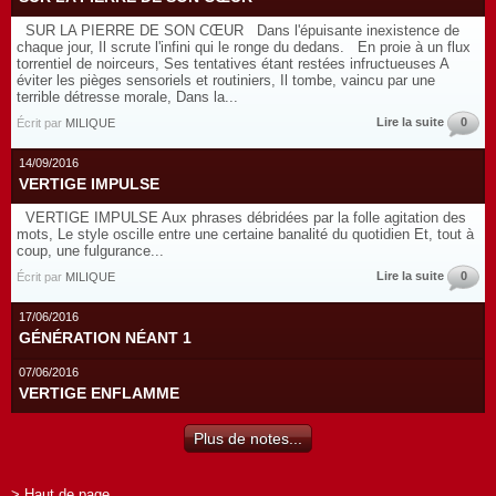
SUR LA PIERRE DE SON CŒUR Dans l'épuisante inexistence de
chaque jour, Il scrute l'infini qui le ronge du dedans. En proie à un flux
torrentiel de noirceurs, Ses tentatives étant restées infructueuses A
éviter les pièges sensoriels et routiniers, Il tombe, vaincu par une
terrible détresse morale, Dans la...
Lire la suite
0
Écrit par
MILIQUE
14/09/2016
VERTIGE IMPULSE
VERTIGE IMPULSE Aux phrases débridées par la folle agitation des
mots, Le style oscille entre une certaine banalité du quotidien Et, tout à
coup, une fulgurance...
Lire la suite
0
Écrit par
MILIQUE
17/06/2016
GÉNÉRATION NÉANT 1
07/06/2016
VERTIGE ENFLAMME
Plus de notes...
> Haut de page