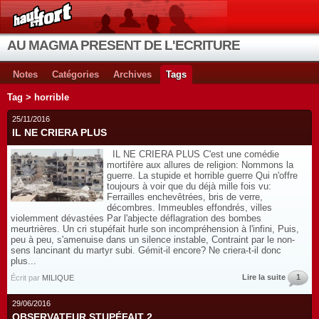
AU MAGMA PRESENT DE L'ECRITURE
Notes
Catégories
Archives
Tags
Tag > horrible
25/11/2016
IL NE CRIERA PLUS
IL NE CRIERA PLUS C'est une comédie
mortifère aux allures de religion: Nommons la
guerre. La stupide et horrible guerre Qui n'offre
toujours à voir que du déjà mille fois vu:
Ferrailles enchevêtrées, bris de verre,
décombres. Immeubles effondrés, villes
violemment dévastées Par l'abjecte déflagration des bombes
meurtrières. Un cri stupéfait hurle son incompréhension à l'infini, Puis,
peu à peu, s'amenuise dans un silence instable, Contraint par le non-
sens lancinant du martyr subi. Gémit-il encore? Ne criera-t-il donc
plus...
Lire la suite
1
Écrit par
MILIQUE
29/06/2016
OBSERVATEUR STUPÉFAIT 2