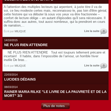
A l'attention des multiples lecteurs qui arpentent, à juste titre il va de
soi, ce lieu modeste certes mais, reconnaissez-le, pas loin d'être génial,
cette histoire qui va débuter là sous vos yeux va être fractionnée --
confort de lecture oblige -- en autant d'épisodes qu'il sera nécessaire. Il
suffira donc aux autres, tout aussi nombreux, qui la prendront en cours
de narration,...
Lire la suite
0
Écrit par
MILIQUE
14/10/2015
NE PLUS RIEN ATTENDRE
NE PLUS RIEN ATTENDRE Tout est toujours tellement précaire et
incertain! Il habite, dans l’impossible de l’amour, un horrible hiver
inutile De bras...
Lire la suite
0
Écrit par
MILIQUE
22/03/2014
LUCIDES DÉDAINS
08/03/2014
RAINER MARIA RILKE "LE LIVRE DE LA PAUVRETÉ ET DE LA
MORT" 3/3
Plus de notes...