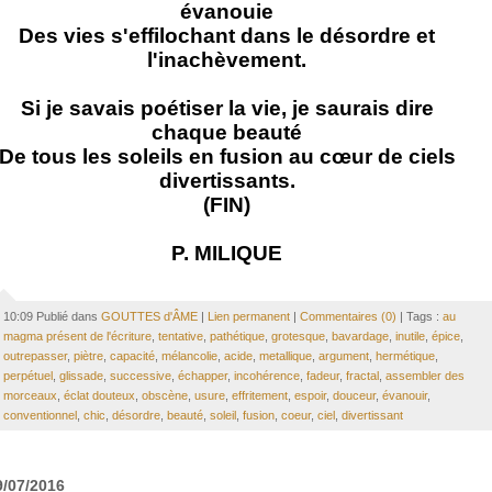
évanouie
Des vies s'effilochant dans le désordre et
l'inachèvement.
Si je savais poétiser la vie, je saurais dire
chaque beauté
De tous les soleils en fusion au cœur de ciels
divertissants.
(FIN)
P. MILIQUE
10:09 Publié dans
GOUTTES d'ÂME
|
Lien permanent
|
Commentaires (0)
| Tags :
au
magma présent de l'écriture
,
tentative
,
pathétique
,
grotesque
,
bavardage
,
inutile
,
épice
,
outrepasser
,
piètre
,
capacité
,
mélancolie
,
acide
,
metallique
,
argument
,
hermétique
,
perpétuel
,
glissade
,
successive
,
échapper
,
incohérence
,
fadeur
,
fractal
,
assembler des
morceaux
,
éclat douteux
,
obscène
,
usure
,
effritement
,
espoir
,
douceur
,
évanouir
,
conventionnel
,
chic
,
désordre
,
beauté
,
soleil
,
fusion
,
coeur
,
ciel
,
divertissant
9/07/2016