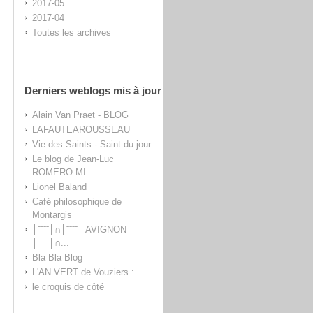
2017-05
2017-04
Toutes les archives
Derniers weblogs mis à jour
Alain Van Praet - BLOG
LAFAUTEAROUSSEAU
Vie des Saints - Saint du jour
Le blog de Jean-Luc
ROMERO-MI...
Lionel Baland
Café philosophique de
Montargis
│ˉˉˉˉ│∩│ˉˉˉˉ│ AVIGNON
│ˉˉˉˉ│∩...
Bla Bla Blog
L'AN VERT de Vouziers :...
le croquis de côté