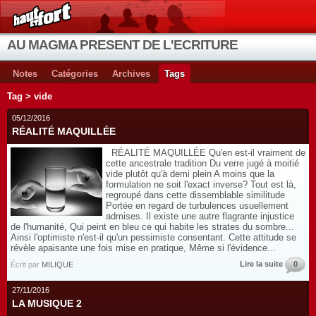
AU MAGMA PRESENT DE L'ECRITURE
Notes
Catégories
Archives
Tags
Tag > vide
05/12/2016
RÉALITÉ MAQUILLÉE
RÉALITÉ MAQUILLÉE Qu'en est-il vraiment de
cette ancestrale tradition Du verre jugé à moitié
vide plutôt qu'à demi plein A moins que la
formulation ne soit l'exact inverse? Tout est là,
regroupé dans cette dissemblable similitude
Portée en regard de turbulences usuellement
admises. Il existe une autre flagrante injustice
de l'humanité, Qui peint en bleu ce qui habite les strates du sombre...
Ainsi l'optimiste n'est-il qu'un pessimiste consentant. Cette attitude se
révèle apaisante une fois mise en pratique, Même si l'évidence...
Lire la suite
0
Écrit par
MILIQUE
27/11/2016
LA MUSIQUE 2