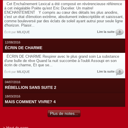
Cet Enchaînement Lexical a été composé en révérencieuse référence
à cet inégalable Poète qu'est Eric Ducelier. Un maitre!
ENCHANTEMENT Y compris au cœur des détails les plus anodins,
c'est un état d'émotion extrême, absolument indescriptible et saisissant,
comme bouleversé par des éclats de soleil ayant autrui pour seule ligne
d'horizon. Plaisir...
Lire la suite
0
Écrit par
MILIQUE
12/08/2016
ÉCRIN DE CHARME
ÉCRIN DE CHARME Respirer avec le plus grand soin La substance
d'une bulle de rêve Quand la nuit succombe à l'oubli Assoupi en son
écrin de charme, Et que se...
Lire la suite
0
Écrit par
MILIQUE
04/07/2016
RÉBELLION SANS SUITE 2
18/03/2016
MAIS COMMENT VIVRE? 4
Plus de notes...
> Haut de page