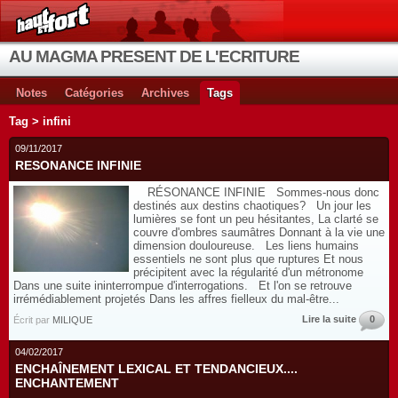
AU MAGMA PRESENT DE L'ECRITURE
Notes
Catégories
Archives
Tags
Tag > infini
09/11/2017
RESONANCE INFINIE
RÉSONANCE INFINIE Sommes-nous donc
destinés aux destins chaotiques? Un jour les
lumières se font un peu hésitantes, La clarté se
couvre d'ombres saumâtres Donnant à la vie une
dimension douloureuse. Les liens humains
essentiels ne sont plus que ruptures Et nous
précipitent avec la régularité d'un métronome
Dans une suite ininterrompue d'interrogations. Et l'on se retrouve
irrémédiablement projetés Dans les affres fielleux du mal-être...
Lire la suite
0
Écrit par
MILIQUE
04/02/2017
ENCHAÎNEMENT LEXICAL ET TENDANCIEUX....
ENCHANTEMENT