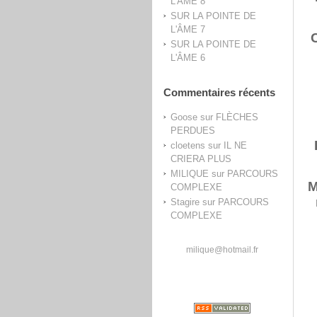
L'ÂME 8
SUR LA POINTE DE
L'ÂME 7
C
SUR LA POINTE DE
L'ÂME 6
Commentaires récents
Goose
sur
FLÈCHES
PERDUES
cloetens
sur
IL NE
CRIERA PLUS
MILIQUE
sur
PARCOURS
M
COMPLEXE
Stagire
sur
PARCOURS
COMPLEXE
milique@hotmail.fr