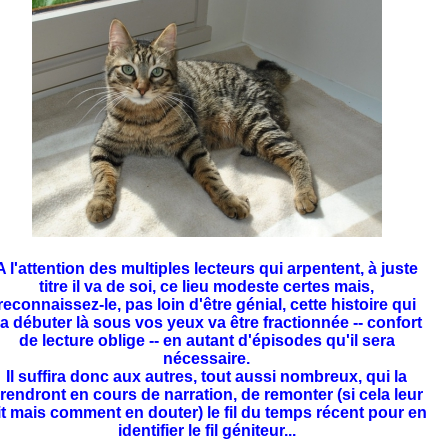
A l'attention des multiples lecteurs qui arpentent, à juste
titre il va de soi, ce lieu modeste certes mais,
reconnaissez-le, pas loin d'être génial, cette histoire qui
a débuter là sous vos yeux va être fractionnée -- confort
de lecture oblige -- en autant d'épisodes qu'il sera
nécessaire.
Il suffira donc aux autres, tout aussi nombreux, qui la
rendront en cours de narration, de remonter (si cela leur
it mais comment en douter) le fil du temps récent pour en
identifier le fil géniteur...