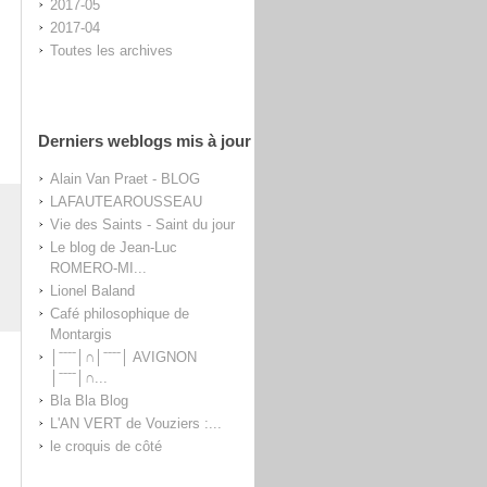
2017-05
2017-04
Toutes les archives
Derniers weblogs mis à jour
Alain Van Praet - BLOG
LAFAUTEAROUSSEAU
Vie des Saints - Saint du jour
Le blog de Jean-Luc
ROMERO-MI...
Lionel Baland
Café philosophique de
Montargis
│ˉˉˉˉ│∩│ˉˉˉˉ│ AVIGNON
│ˉˉˉˉ│∩...
Bla Bla Blog
L'AN VERT de Vouziers :...
le croquis de côté