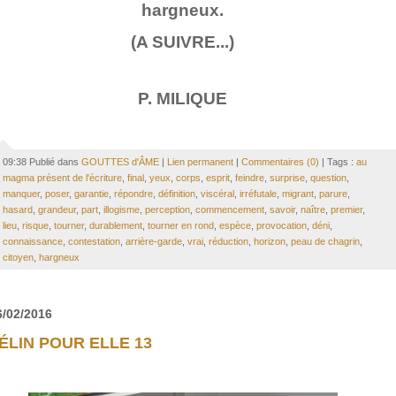
hargneux.
(A SUIVRE...)
P. MILIQUE
09:38 Publié dans
GOUTTES d'ÂME
|
Lien permanent
|
Commentaires (0)
| Tags :
au
magma présent de l'écriture
,
final
,
yeux
,
corps
,
esprit
,
feindre
,
surprise
,
question
,
manquer
,
poser
,
garantie
,
répondre
,
définition
,
viscéral
,
irréfutale
,
migrant
,
parure
,
hasard
,
grandeur
,
part
,
illogisme
,
perception
,
commencement
,
savoir
,
naître
,
premier
,
lieu
,
risque
,
tourner
,
durablement
,
tourner en rond
,
espèce
,
provocation
,
déni
,
connaissance
,
contestation
,
arrière-garde
,
vrai
,
réduction
,
horizon
,
peau de chagrin
,
citoyen
,
hargneux
6/02/2016
ÉLIN POUR ELLE 13