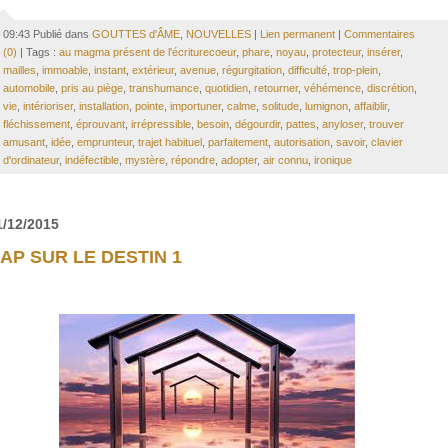
09:43 Publié dans
GOUTTES d'ÂME
,
NOUVELLES
|
Lien permanent
|
Commentaires
(0)
| Tags :
au magma présent de l'écriturecoeur
,
phare
,
noyau
,
protecteur
,
insérer
,
mailles
,
immoable
,
instant
,
extérieur
,
avenue
,
régurgitation
,
difficulté
,
trop-plein
,
automobile
,
pris au piège
,
transhumance
,
quotidien
,
retourner
,
véhémence
,
discrétion
,
vie
,
intérioriser
,
installation
,
pointe
,
importuner
,
calme
,
solitude
,
lumignon
,
affaiblir
,
fléchissement
,
éprouvant
,
irrépressible
,
besoin
,
dégourdir
,
pattes
,
anyloser
,
trouver
amusant
,
idée
,
emprunteur
,
trajet habituel
,
parfaitement
,
autorisation
,
savoir
,
clavier
d'ordinateur
,
indéfectible
,
mystère
,
répondre
,
adopter
,
air connu
,
ironique
1/12/2015
AP SUR LE DESTIN 1