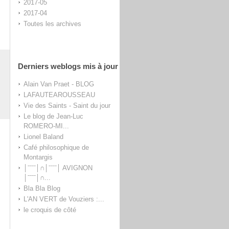
2017-05
2017-04
Toutes les archives
Derniers weblogs mis à jour
Alain Van Praet - BLOG
LAFAUTEAROUSSEAU
Vie des Saints - Saint du jour
Le blog de Jean-Luc
ROMERO-MI...
Lionel Baland
Café philosophique de
Montargis
│ˉˉˉˉ│∩│ˉˉˉˉ│ AVIGNON
│ˉˉˉˉ│∩...
Bla Bla Blog
L'AN VERT de Vouziers :...
le croquis de côté