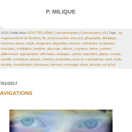
P. MILIQUE
10:01 Publié dans
GOUTTES d'ÂME
|
Lien permanent
|
Commentaires (0)
| Tags :
au
magma présent de l'écriture
,
île
,
inconnu;tomber d'accord
,
géographie
,
déballage
,
résonner
,
amour
,
utopie
,
imaginaire
,
disposition
,
horizon
,
restreindre
,
localisation
,
évocation
,
crédibiliser
,
maritime
,
abyssale
,
céleste
,
croyance
,
intime
,
conférer
,
jaillissement
,
appropriation
,
affirmation
,
ambages
,
sachet
,
imprudent
,
plainte
,
compte
,
pointillé
,
compliquer
,
jointure
,
chimère
,
proposition
,
proscrit
,
traumatisme
,
venir
,
mode
,
durable
,
considération
,
éprouvant
,
éterniser
,
envisager
,
durer
,
altruiste
,
res le bol
7/01/2017
AVIGATIONS