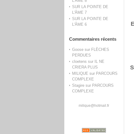
L'ÂME 8
SUR LA POINTE DE
L'ÂME 7
SUR LA POINTE DE
E
L'ÂME 6
Commentaires récents
Goose
sur
FLÈCHES
PERDUES
cloetens
sur
IL NE
S
CRIERA PLUS
MILIQUE
sur
PARCOURS
COMPLEXE
Stagire
sur
PARCOURS
COMPLEXE
milique@hotmail.fr