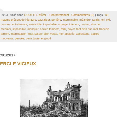
09:23 Publié dans
GOUTTES d'ÂME
|
Lien permanent
|
Commentaires (0)
| Tags :
au
magma présent de l'écriture
,
sacraliser
,
portière
,
interminable
,
méandre
,
tandis
,
cri
,
exil
,
courant
,
entraîneuse
,
irrésistible
,
imptobable
,
voyage
,
intérieur
,
croiser
,
aborder
,
steamer
,
impassible
,
manquer
,
couler
,
tempête
,
faillir
,
noyer
,
tant bien que mal
,
franchir
,
torrent
,
interrogation
,
final
,
laisser aller
,
vaste
,
mer apaisée
,
accostage
,
sables
mouvants
,
pensée
,
venir
,
juste
,
engloutir
2/01/2017
ERCLE VICIEUX