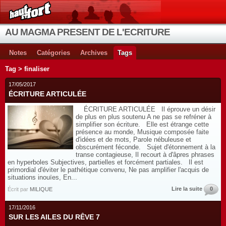
AU MAGMA PRESENT DE L'ECRITURE
Notes
Catégories
Archives
Tags
Tag > finaliser
17/05/2017
ÉCRITURE ARTICULÉE
ÉCRITURE ARTICULÉE Il éprouve un désir
de plus en plus soutenu A ne pas se refréner à
simplifier son écriture. Elle est étrange cette
présence au monde, Musique composée faite
d'idées et de mots, Parole nébuleuse et
obscurément féconde. Sujet d'étonnement à la
transe contagieuse, Il recourt à d'âpres phrases
en hyperboles Subjectives, partielles et forcément partiales. Il est
primordial d'éviter le pathétique convenu, Ne pas amplifier l'acquis de
situations inouïes, En...
Lire la suite
0
Écrit par
MILIQUE
17/11/2016
SUR LES AILES DU RÊVE 7