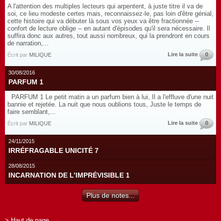
A l'attention des multiples lecteurs qui arpentent, à juste titre il va de
soi, ce lieu modeste certes mais, reconnaissez-le, pas loin d'être génial,
cette histoire qui va débuter là sous vos yeux va être fractionnée --
confort de lecture oblige -- en autant d'épisodes qu'il sera nécessaire. Il
suffira donc aux autres, tout aussi nombreux, qui la prendront en cours
de narration,...
Lire la suite
0
Écrit par
MILIQUE
30/08/2016
PARFUM 1
PARFUM 1 Le petit matin a un parfum bien à lui, Il a l'effluve d'une nuit
bannie et rejetée. La nuit que nous oublions tous, Juste le temps de
faire semblant,...
Lire la suite
0
Écrit par
MILIQUE
24/11/2015
IRRÉFRAGABLE UNICITÉ 7
28/08/2015
INCARNATION DE L’IMPRÉVISIBLE 1
Plus de notes...
> Haut de page